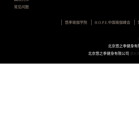
常见问题
悠季瑜伽学院
H.O.P.E.中国瑜伽峰会
北京悠之季健身有限
北京悠之季健身有限公司
京ICP