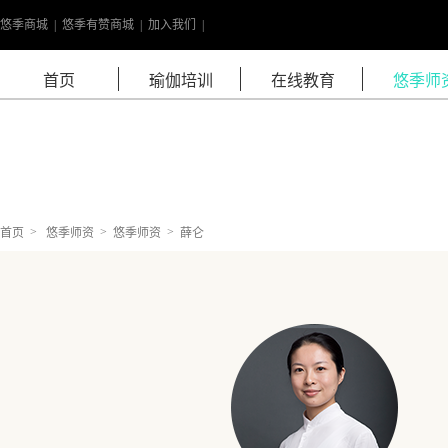
悠季商城
|
悠季有赞商城
|
加入我们
|
学院介绍
首页
瑜伽培训
在线教育
悠季师
人气课程
基础教师培训
常见问题
中级教师培训
导师晋级系列
>
>
>
首页
悠季师资
悠季师资
薛仑
孕产师资培训
基础培训周末
瑜伽就业直通