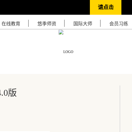
请点击
在线教育
悠季师资
国际大师
会员习练
基础教师培训
呼吸控制法培训
中级教师培训
导师研习课程
导师晋级系列
会馆精粹课程
孕产师资培训
入门必备系列
基础培训周末班
五大热门课程
.0版
瑜伽就业直通车
理疗师认证课程