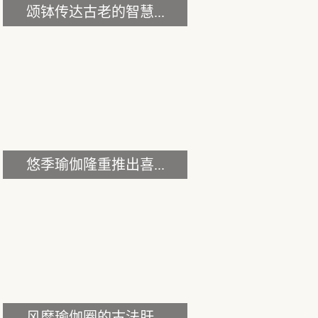
颂钵传达古老的智慧...
悠季瑜伽隆重推出喜...
风靡瑜伽圈的古法肝...