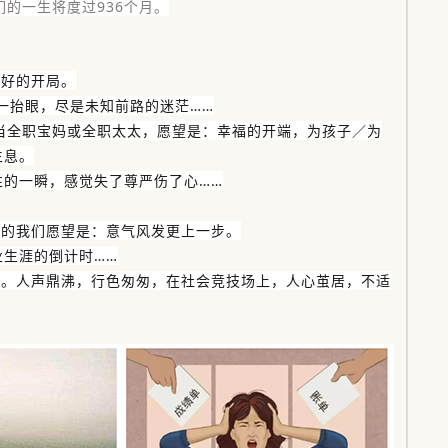
们的一生将度过936个月。
得好的开局。
…一抬眼，尽是未知前路的迷茫……
当全职宝妈或全职太太，愿望是：幸福的开端，为孩子／为
生息。
性的一瞬，感觉失了尊严伤了心……
年的我们愿望是：意气风发更上一步。
生涯的倒计时……
态。人声鼎沸，行色匆匆，在社会竞技场上，人心茧居，不适