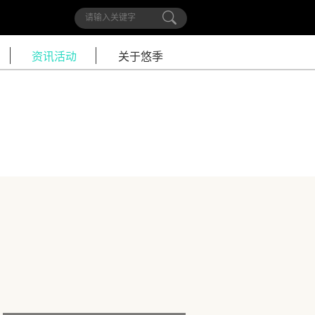
悠季介绍
资讯活动
关于悠季
创始人尹岩
高级教师培训
创始人默瀚
全能达人系列
出版&报道
悠季丛书
灵活就业系列
品牌合作
媒体采访
联系我们
印度留学
投诉建议