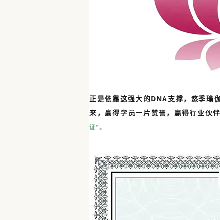
正是依靠这强大的DNA支撑，悠季瑜
来，赢得学员一片赞誉，赢得行业伙
证”。