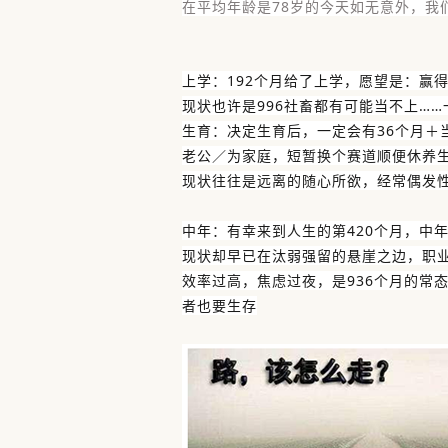
在平均年龄是78岁的今天如无意外，我
上学：192个月给了上学，愿望是：赢
现状也许是996社畜都有可能当不上…
生育：
决定生育后，一定会有36个月＋
老公／为家庭，短暂换个赛道顺便休养
现状往往是远离的随心所欲，经常偶发
中年：有幸来到人生的第420个月，中
现状却早已在汰弱强留的悬崖之边，职业
效率过高，焦虑过夜，是936个月的常
者也要生存