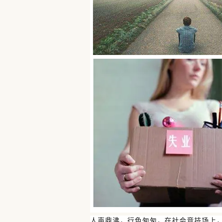
人声鼎沸，行色匆匆，在社会竞技场上